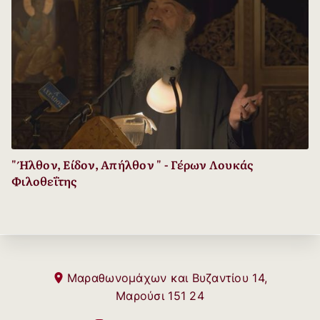
" Ήλθον, Είδον, Απήλθον " - Γέρων Λουκάς
Φιλοθεΐτης
Μαραθωνομάχων και Βυζαντίου 14,
Μαρούσι 151 24