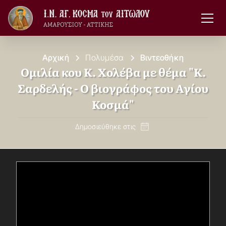
Αρχική
Πολυμέσα
Βιντεοθήκη
Ομιλία κου Κ. Χολέβα με θέμα "Κ.
Σαρδελής - Ο βιογράφος του Αγίου
Κοσμά"
Δημοσιεύθηκε στις