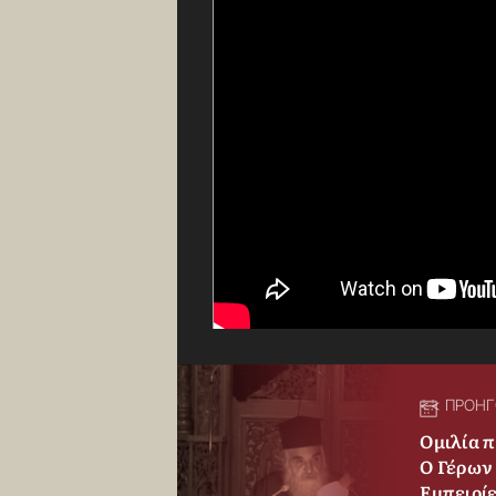
<< ΠΡΟΗ
Ομιλία 
Ο Γέρων
Εμπειρίε