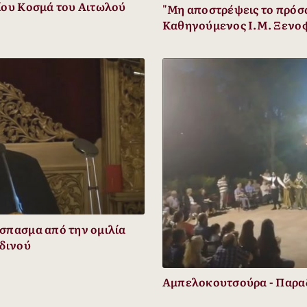
ίου Κοσμά του Αιτωλού
"Μη αποστρέψεις το πρόσω
Καθηγούμενος Ι.Μ. Ξενο
σπασμα από την ομιλία
εδινού
Αμπελοκουτσούρα - Παραδ