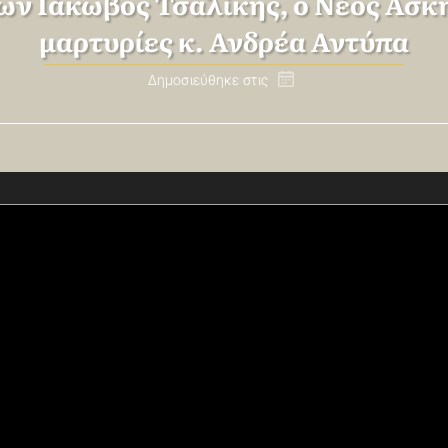
ρων Ιάκωβος Τσαλίκης, ο Νέος Ασκητ
μαρτυρίες κ. Ανδρέα Αντύπα
Δημοσιεύθηκε στις