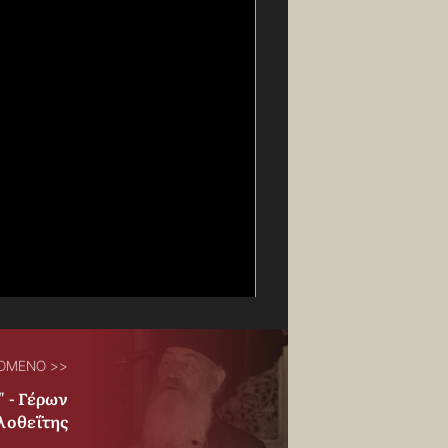
ΟΜΕΝΟ >>
" - Γέρων
λοθεΐτης