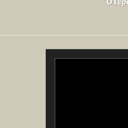
" Ο Γέ