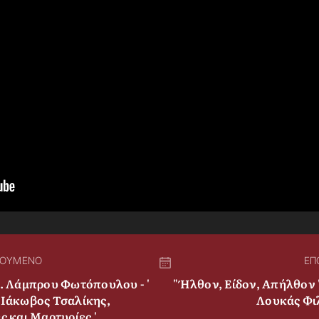
ΓΟΥΜΕΝΟ
ΕΠ
π. Λάμπρου Φωτόπουλου - '
" Ήλθον, Είδον, Απήλθον 
 Ιάκωβος Τσαλίκης,
Λουκάς Φι
ς και Μαρτυρίες '