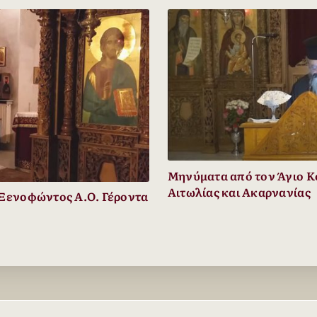
Μηνύματα από τον Άγιο Κ
Αιτωλίας και Ακαρνανίας
 Ξενοφώντος Α.Ο. Γέροντα