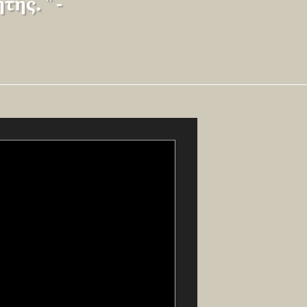
ής. " -