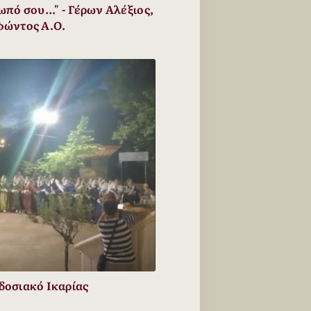
πό σου..." - Γέρων Αλέξιος,
φώντος Α.Ο.
οσιακό Ικαρίας