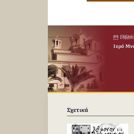
<< ΠΡΟΗ
Σάββατ
Ιερό Μν
Σχετικά