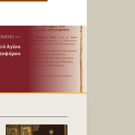
ΟΜΕΝΟ >>
ού Αγίου
τοφόρου