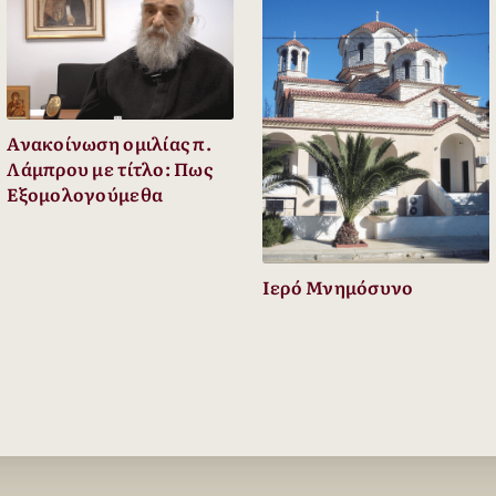
Ανακοίνωση ομιλίας π.
Λάμπρου με τίτλο: Πως
Εξομολογούμεθα
Ιερό Μνημόσυνο