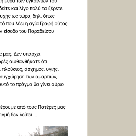
λη μέρα των εγκαινίων του
είτε και λίγο πολύ τα ξέρετε
ευχής ως τώρα, δηλ. όπως
τό που λέει η αγία Γραφή ούτος
ην είσοδο του Παραδείσου
ς μας. Δεν υπάρχει
ορές αισθανθήκατε ότι
 πλούσιος, άσχημος, υγιής,
τη συγχώρηση των αμαρτιών,
αυτό το πράγμα θα γίνει αύριο
 ξέρουμε από τους Πατέρες μας
ιγμή δεν λείπει …