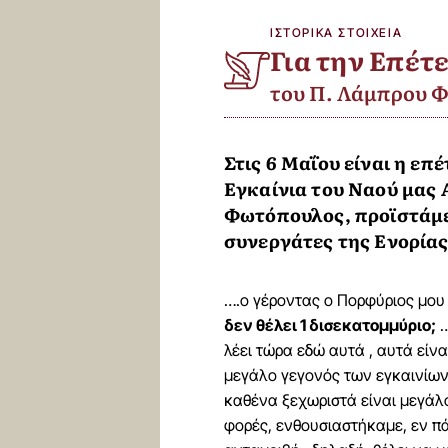
ΙΣΤΟΡΙΚΑ ΣΤΟΙΧΕΙΑ
Για την Επέτ
του Π. Λάμπρου 
Στις 6 Μαΐου είναι η επ
Εγκαίνια του Ναού μας 
Φωτόπουλος, προϊστάμεν
συνεργάτες της Ενορίας
….ο γέροντας ο Πορφύριος μου ε
δεν θέλει 1 δισεκατομμύριο;
…
λέει τώρα εδώ αυτά , αυτά είν
μεγάλο γεγονός των εγκαινίων 
καθένα ξεχωριστά είναι μεγάλ
φορές, ενθουσιαστήκαμε, εν πά