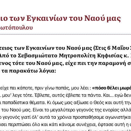
ειο των Εγκαινίων του Ναού μας
Φωτόπουλου
έτειος των Εγκαινίων του Ναού μας (Στις 6 Μαΐου
Από το Σεβασμιώτατο Μητροπολίτη Κηφισίας κ. 
ος τότε του Ναού μας, είχε πει την παραμονή σ
 τα παρακάτω λόγια:
ίχε πει κάποτε, πριν γίνω παπάς, μου λέει :
«πόσο θέλει μωρέ 
 μου’ λεγε τότε. Έβλεπε, αυτός έβλεπε τα πάντα. Και… εγώ δεν
αι παπαδίστικα θέματα. Κι όμως μας αξίωσε ο Θεός και αυτή τη
του Ναού μας. Είναι το μεγαλύτερο γεγονός της ενορίας αλλά 
ο γεγονός γιατί όλ’ αυτά τα χρόνια προσπαθήσαμε αγωνιστήκ
σει περιπτώσει όλο και κάτι κάναμε συνέχεια, έφτασε αυτή η 