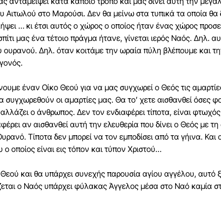
μας ανταμείψει κατά κάποιο τρόπο και μας δίνει αυτή την μεγά
υ Αιτωλού στο Μαρούσι. Δεν θα μείνω στα τυπικά τα οποία θα δ
λήψει … κι έτσι αυτός ο χώρος ο οποίος ήταν ένας χώρος προσ
ίτι μας ένα τέτοιο πράγμα ήτανε, γίνεται ιερός Ναός. Δηλ. αυ
υ ουρανού. Δηλ. όταν κοιτάμε την ωραία πύλη βλέπουμε και τ
εγονός.
χνουμε έναν Οίκο Θεού για να μας συγχωρεί ο Θεός τις αμαρτίε
 συγχωρεθούν οι αμαρτίες μας. Θα το’ χετε αισθανθεί όσες φ
αλλάζει ο άνθρωπος. Δεν τον ενδιαφέρει τίποτα, είναι φτωχός,
αφέρει αν αισθανθεί αυτή την ελευθερία που δίνει ο Θεός με 
Ουρανό. Τίποτα δεν μπορεί να τον εμποδίσει από τα γήινα. Και 
 ο οποίος είναι εις τόπον και τύπον Χριστού…
ς Θεού και θα υπάρχει συνεχής παρουσία αγίου αγγέλου, αυτό
άζεται ο Ναός υπάρχει φύλακας Άγγελος μέσα στο Ναό καμία στ