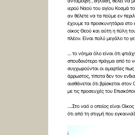
ανταμοιβή , δηλαδή, θέλει να 
ιερού Ναού του αγίου Κοσμά το
αν θέλετε να τα πούμε εν περι
έχουμε τα προσκυνητάρια στο σπ
οίκος Θεού και αύτη η πύλη το
πλέον. Είναι πολύ μεγάλο το γ
… το νόημα όλο είναι ότι φτιά
σπουδαιότερο πράγμα από το να
συγχωρούνται οι αμαρτίες πως 
άρρωστος, τίποτα δεν τον ενδι
αισθάνεται ότι βρίσκεται στον 
με τις προσευχές του Επισκόπου
….Στο ναό ο οποίος είναι Οίκο
ότι από τη στιγμή που εγκαινι