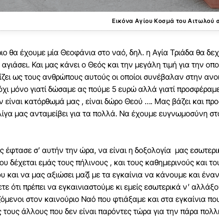
Εικόνα Αγίου Κοσμά του Αιτωλού 
ιο θα έχουμε μία Θεοφάνια στο ναό, δηλ. η Αγία Τριάδα θα δε
αγιάσει. Και μας κάνει ο Θεός και την μεγάλη τιμή για την οπ
ζει ως τους ανθρώπους αυτούς οι οποίοι συνέβαλαν στην ανο
όχι μόνο γιατί δώσαμε ας πούμε 5 ευρώ αλλά γιατί προσφέραμ
 είναι κατόρθωμά μας , είναι δώρο Θεού …. Μας βάζει και πρ
 λίγα μας ανταμείβει για τα πολλά. Να έχουμε ευγνωμοσύνη σ
 έφτασε σ’ αυτήν την ώρα, να είναι η δοξολογία μας εσωτερι
που δέχεται εμάς τους πήλινους , και τους καθημερινούς και
υ και να μας αξιώσει μαζί με τα εγκαίνια να κάνουμε και ένα
ετε ότι πρέπει να εγκαινιαστούμε κι εμείς εσωτερικά ν’ αλλάξο
όμενοι στον καινούριο Ναό που φτιάξαμε και στα εγκαίνια πο
ς τους άλλους που δεν είναι παρόντες τώρα για την πάρα πο