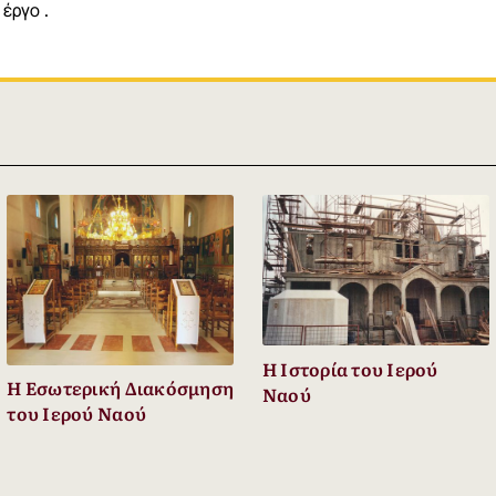
 έργο .
Η Ιστορία του Ιερού
Η Εσωτερική Διακόσμηση
Ναού
του Ιερού Ναού